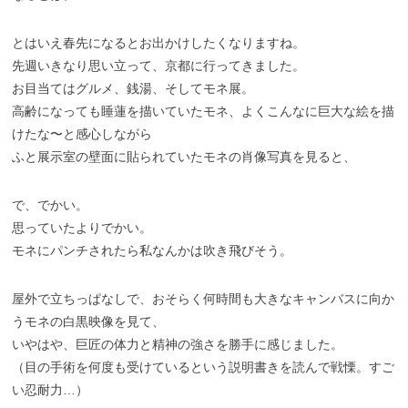
とはいえ春先になるとお出かけしたくなりますね。
先週いきなり思い立って、京都に行ってきました。
お目当てはグルメ、銭湯、そしてモネ展。
高齢になっても睡蓮を描いていたモネ、よくこんなに巨大な絵を描
けたな〜と感心しながら
ふと展示室の壁面に貼られていたモネの肖像写真を見ると、
で、でかい。
思っていたよりでかい。
モネにパンチされたら私なんかは吹き飛びそう。
屋外で立ちっぱなしで、おそらく何時間も大きなキャンバスに向か
うモネの白黒映像を見て、
いやはや、巨匠の体力と精神の強さを勝手に感じました。
（目の手術を何度も受けているという説明書きを読んで戦慄。すご
い忍耐力…）