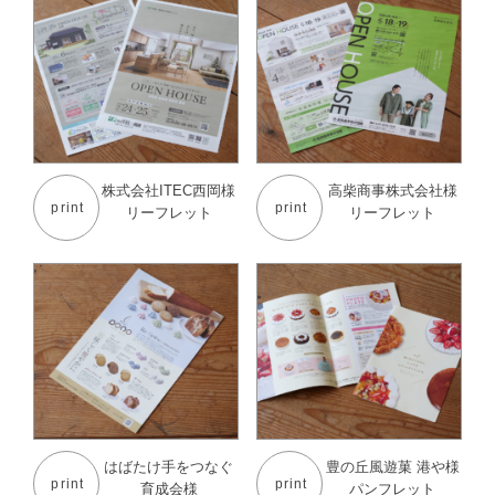
株式会社ITEC西岡様
高柴商事株式会社様
print
print
リーフレット
リーフレット
はばたけ手をつなぐ
豊の丘風遊菓 港や様
print
print
育成会様
パンフレット