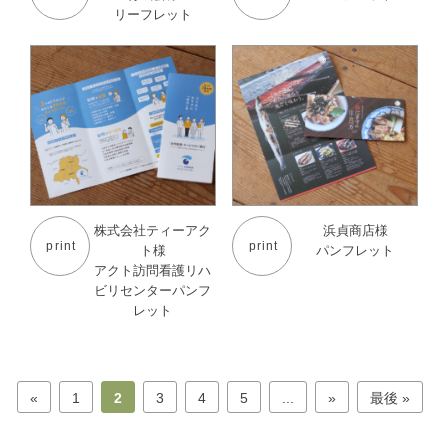
リーフレット
株式会社ティーアク
浜貞商店様
print
print
ト様
パンフレット
アクト訪問看護リハ
ビリセンターパンフ
レット
«
1
2
3
4
5
...
»
最後 »