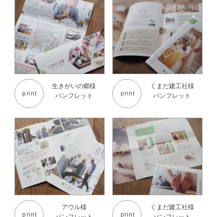
生きがいの郷様
くまだ建工社様
print
print
パンフレット
パンフレット
アウル様
くまだ建工社様
print
print
パンフレット
パンフレット