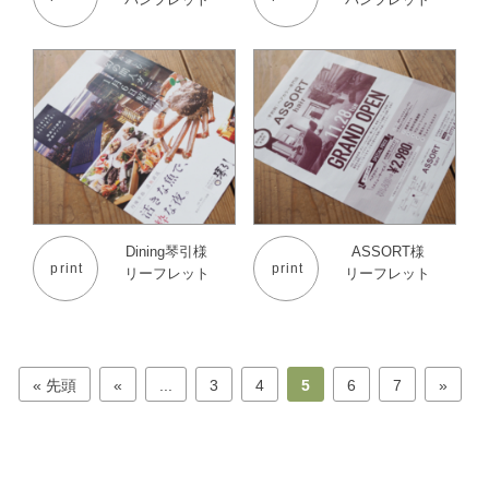
Dining琴引様
ASSORT様
print
print
リーフレット
リーフレット
« 先頭
«
...
3
4
5
6
7
»