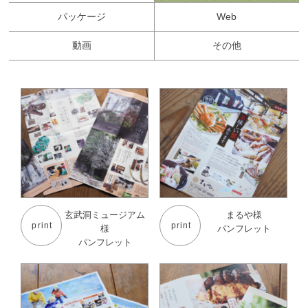
パッケージ
Web
動画
その他
玄武洞ミュージアム
まるや様
print
print
様
パンフレット
パンフレット