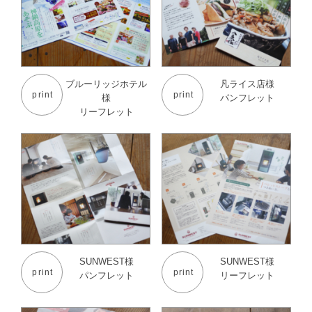
ブルーリッジホテル
凡ライス店様
print
print
様
パンフレット
リーフレット
SUNWEST様
SUNWEST様
print
print
パンフレット
リーフレット