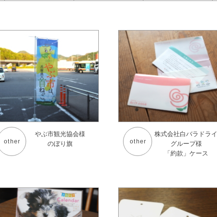
やぶ市観光協会様
株式会社白バラドラ
other
other
のぼり旗
グループ様
「約款」ケース