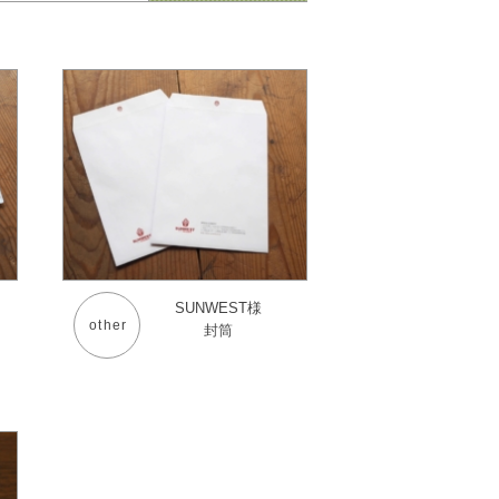
イ
SUNWEST様
other
封筒