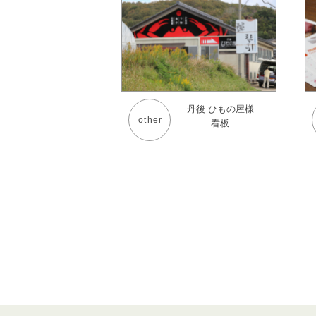
丹後 ひもの屋様
other
看板