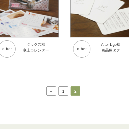
ダックス様
Alter Ego様
other
other
卓上カレンダー
商品用タグ
«
1
2