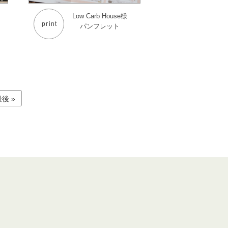
Low Carb House様
print
パンフレット
後 »