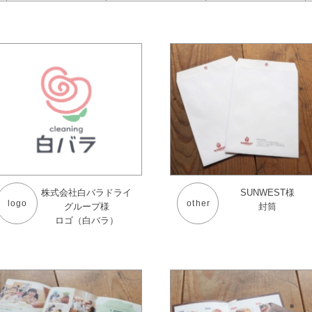
株式会社白バラドライ
SUNWEST様
logo
other
グループ様
封筒
ロゴ（白バラ）