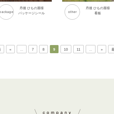
丹後 ひもの屋様
丹後 ひもの屋様
package
other
パッケージシール
看板
頭
«
...
7
8
9
10
11
...
»
最