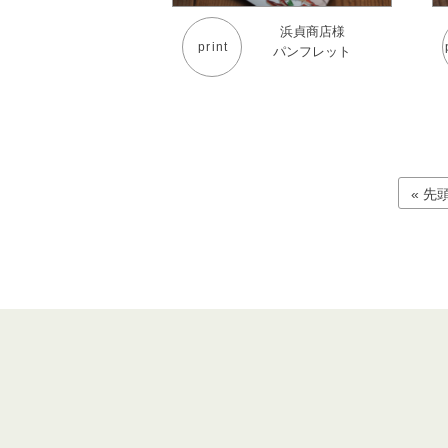
浜貞商店様
print
パンフレット
« 先